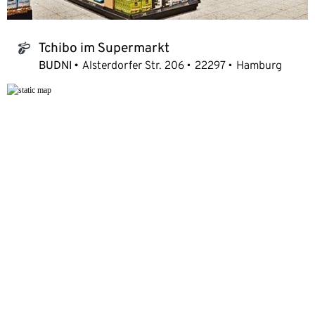
Tchibo im Supermarkt
tchibo_logo
BUDNI
Alsterdorfer Str. 206
22297
Hamburg