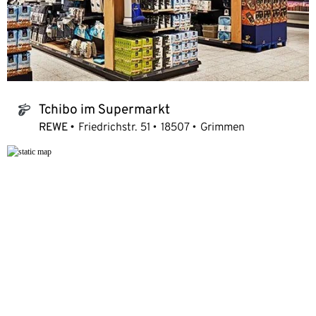
Tchibo im Supermarkt
tchibo_logo
REWE
Friedrichstr. 51
18507
Grimmen