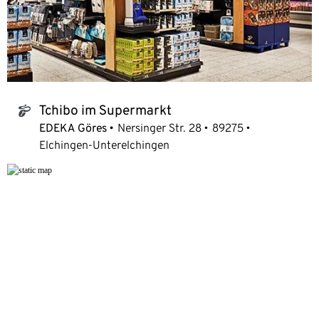
Tchibo im Supermarkt
tchibo_logo
EDEKA Göres
Nersinger Str. 28
89275
Elchingen-Unterelchingen