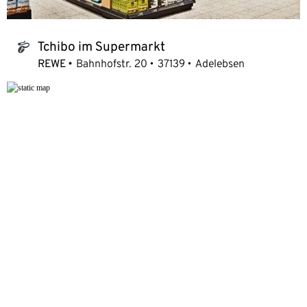
Tchibo im Supermarkt
tchibo_logo
REWE
Bahnhofstr. 20
37139
Adelebsen