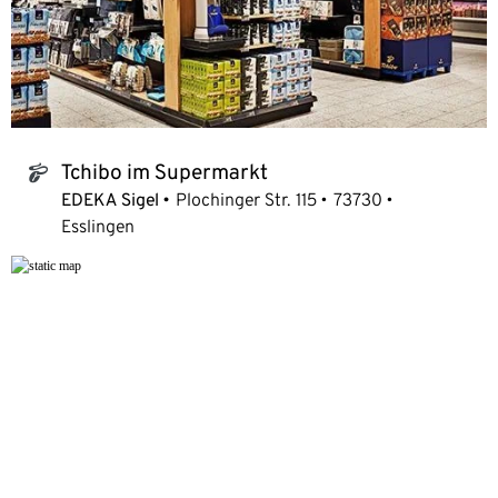
Tchibo im Supermarkt
tchibo_logo
EDEKA Sigel
Plochinger Str. 115
73730
Esslingen