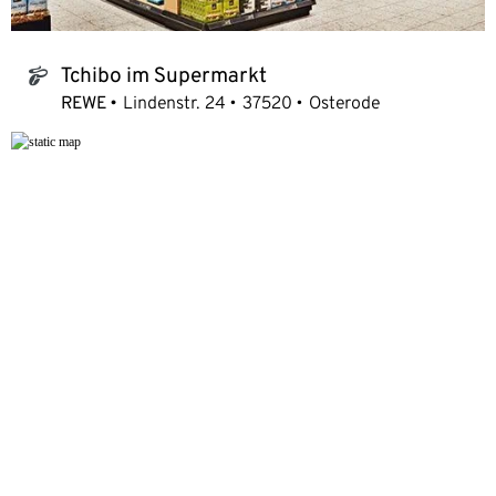
Tchibo im Supermarkt
tchibo_logo
REWE
Lindenstr. 24
37520
Osterode