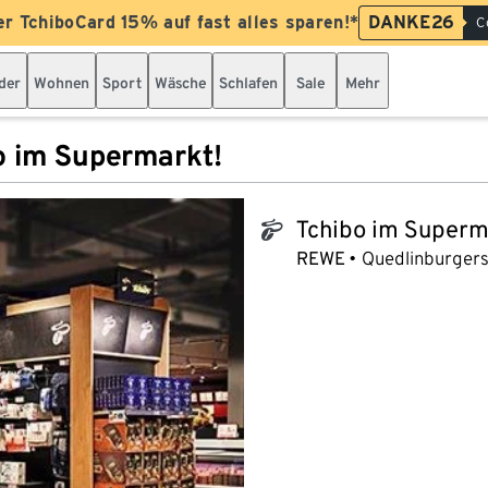
er TchiboCard 15% auf fast alles sparen!*
DANKE26
C
der
Wohnen
Sport
Wäsche
Schlafen
Sale
Mehr
o im Supermarkt!
Tchibo im Superm
tchibo_logo
REWE
Quedlinburgerst