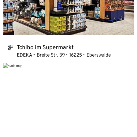
Tchibo im Supermarkt
tchibo_logo
EDEKA
Breite Str. 39
16225
Eberswalde