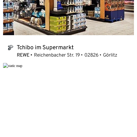
Tchibo im Supermarkt
tchibo_logo
REWE
Reichenbacher Str. 19
02826
Görlitz