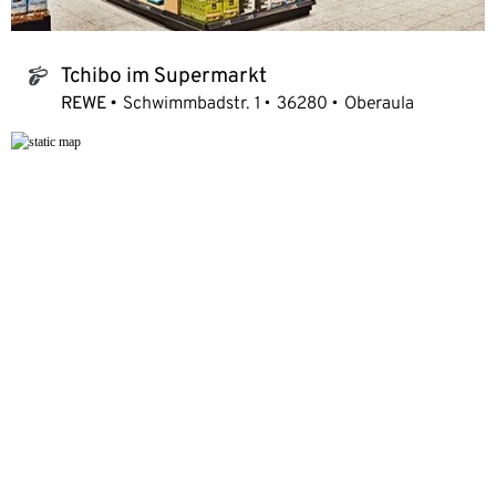
Tchibo im Supermarkt
tchibo_logo
REWE
Schwimmbadstr. 1
36280
Oberaula