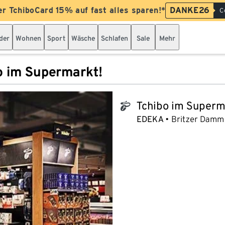
er TchiboCard 15% auf fast alles sparen!*
DANKE26
C
der
Wohnen
Sport
Wäsche
Schlafen
Sale
Mehr
o im Supermarkt!
Tchibo im Superm
tchibo_logo
EDEKA
Britzer Damm