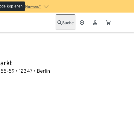
ode kopieren
Hinweis*
Suche
arkt
 55-59
12347
Berlin