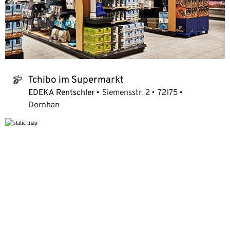
Tchibo im Supermarkt
tchibo_logo
EDEKA Rentschler
Siemensstr. 2
72175
Dornhan