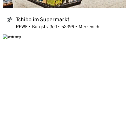
Tchibo im Supermarkt
tchibo_logo
REWE
Burgstraße 1
52399
Merzenich