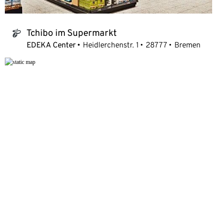
Tchibo im Supermarkt
tchibo_logo
EDEKA Center
Heidlerchenstr. 1
28777
Bremen