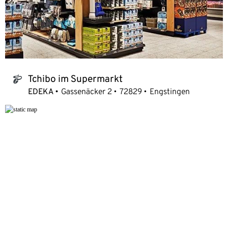
Tchibo im Supermarkt
tchibo_logo
EDEKA
Gassenäcker 2
72829
Engstingen