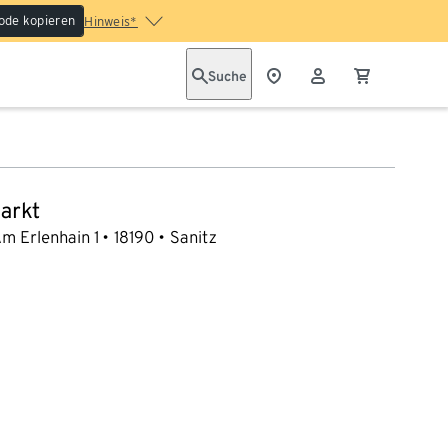
ode kopieren
Hinweis*
Suche
arkt
m Erlenhain 1
18190
Sanitz