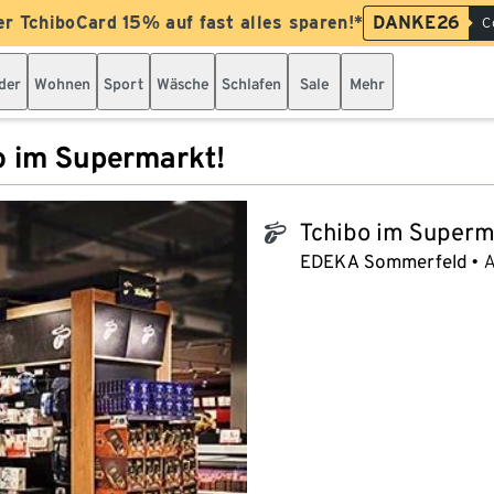
er TchiboCard 15% auf fast alles sparen!*
DANKE26
C
der
Wohnen
Sport
Wäsche
Schlafen
Sale
Mehr
o im Supermarkt!
Tchibo im Superm
tchibo_logo
EDEKA Sommerfeld
A