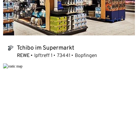
Tchibo im Supermarkt
tchibo_logo
REWE
Ipftreff 1
73441
Bopfingen