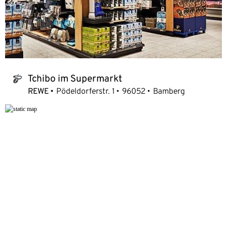
Tchibo im Supermarkt
tchibo_logo
REWE
Pödeldorferstr. 1
96052
Bamberg