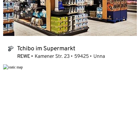
Tchibo im Supermarkt
tchibo_logo
REWE
Kamener Str. 23
59425
Unna