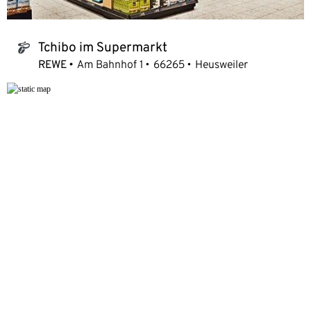
Tchibo im Supermarkt
tchibo_logo
REWE
Am Bahnhof 1
66265
Heusweiler