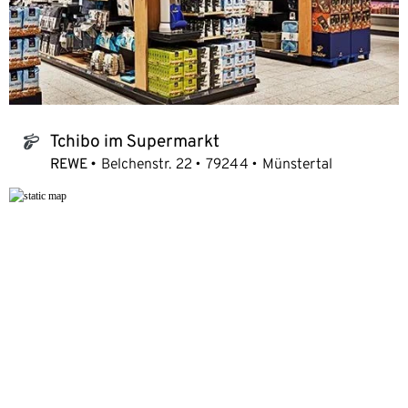
Tchibo im Supermarkt
tchibo_logo
REWE
Belchenstr. 22
79244
Münstertal