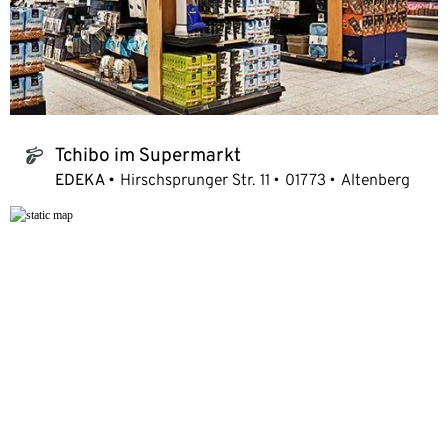
Tchibo im Supermarkt
tchibo_logo
EDEKA
Hirschsprunger Str. 11
01773
Altenberg