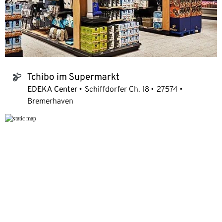
Tchibo im Supermarkt
tchibo_logo
EDEKA Center
Schiffdorfer Ch. 18
27574
Bremerhaven