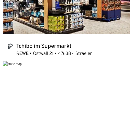
Tchibo im Supermarkt
tchibo_logo
REWE
Ostwall 21
47638
Straelen