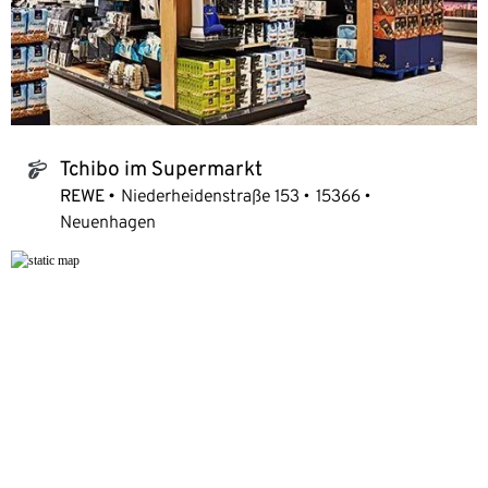
Tchibo im Supermarkt
tchibo_logo
REWE
Niederheidenstraße 153
15366
Neuenhagen