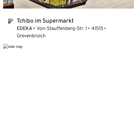
Tchibo im Supermarkt
tchibo_logo
EDEKA
Von-Stauffenberg-Str. 1
41515
Grevenbroich