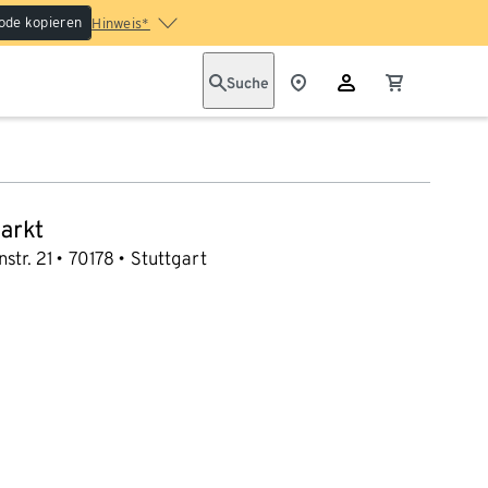
ode kopieren
Hinweis*
Suche
arkt
str. 21
70178
Stuttgart