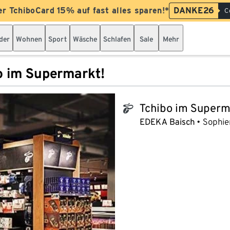
er TchiboCard 15% auf fast alles sparen!*
DANKE26
C
der
Wohnen
Sport
Wäsche
Schlafen
Sale
Mehr
o im Supermarkt!
Tchibo im Superm
tchibo_logo
EDEKA Baisch
Sophien