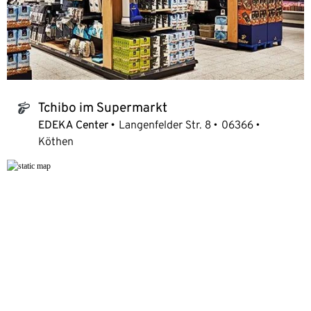
Tchibo im Supermarkt
tchibo_logo
EDEKA Center
Langenfelder Str. 8
06366
Köthen