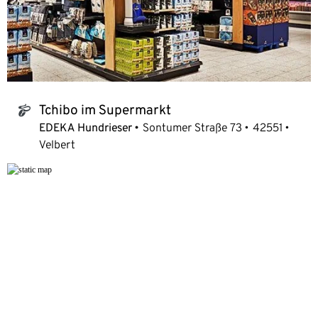
Tchibo im Supermarkt
tchibo_logo
EDEKA Hundrieser
Sontumer Straße 73
42551
Velbert