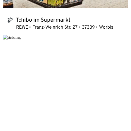
Tchibo im Supermarkt
tchibo_logo
REWE
Franz-Weinrich Str. 27
37339
Worbis