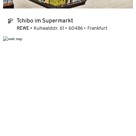
Tchibo im Supermarkt
tchibo_logo
REWE
Kuhwaldstr. 61
60486
Frankfurt