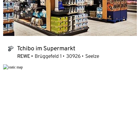
Tchibo im Supermarkt
tchibo_logo
REWE
Brüggefeld 1
30926
Seelze