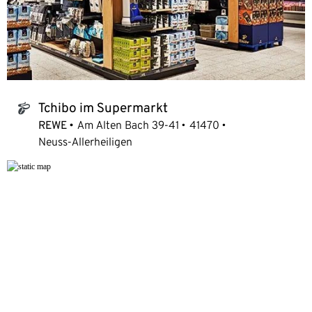
Tchibo im Supermarkt
tchibo_logo
REWE
Am Alten Bach 39-41
41470
Neuss-Allerheiligen