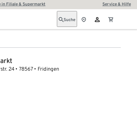
 in Filiale & Supermarkt
Service & Hilfe
Suche
arkt
tr. 24
78567
Fridingen