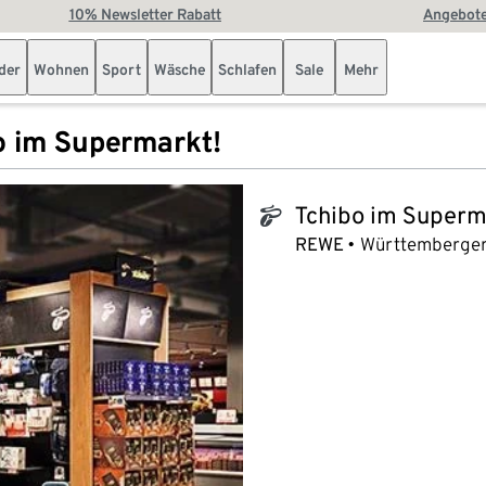
10% Newsletter Rabatt
Angebote
der
Wohnen
Sport
Wäsche
Schlafen
Sale
Mehr
o im Supermarkt!
Tchibo im Superm
tchibo_logo
REWE
Württembergers