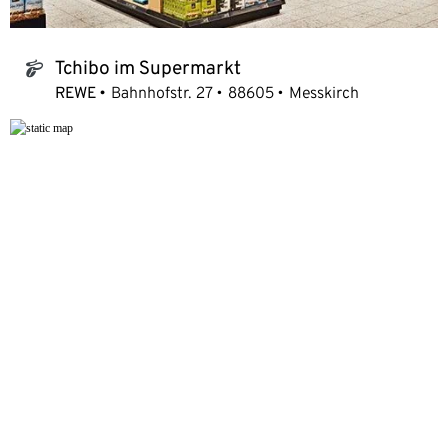
Tchibo im Supermarkt
tchibo_logo
REWE
Bahnhofstr. 27
88605
Messkirch