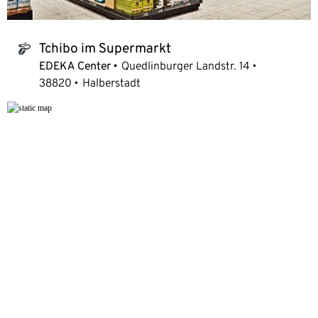
Tchibo im Supermarkt
tchibo_logo
EDEKA Center
Quedlinburger Landstr. 14
38820
Halberstadt