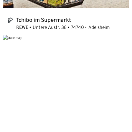
Tchibo im Supermarkt
tchibo_logo
REWE
Untere Austr. 38
74740
Adelsheim