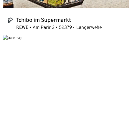
Tchibo im Supermarkt
tchibo_logo
REWE
Am Parir 2
52379
Langerwehe