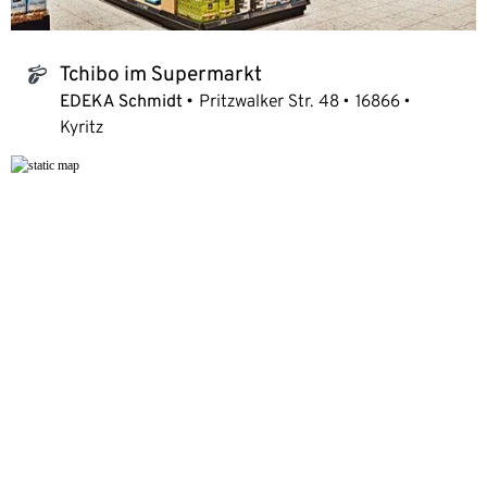
Tchibo im Supermarkt
tchibo_logo
EDEKA Schmidt
Pritzwalker Str. 48
16866
Kyritz