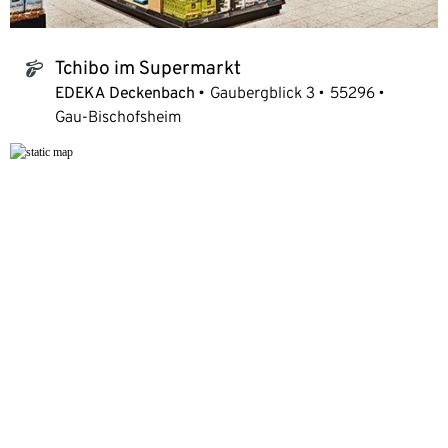
Tchibo im Supermarkt
tchibo_logo
EDEKA Deckenbach
Gaubergblick 3
55296
Gau-Bischofsheim