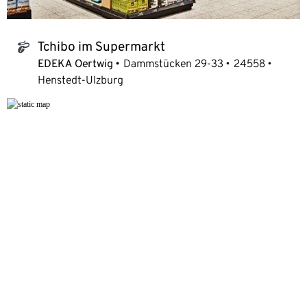
Tchibo im Supermarkt
tchibo_logo
EDEKA Oertwig
Dammstücken 29-33
24558
Henstedt-Ulzburg