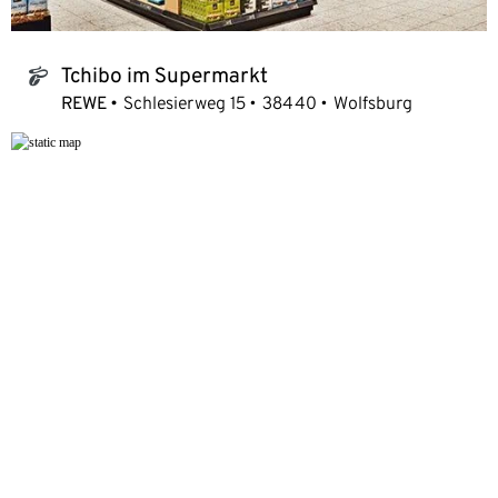
Tchibo im Supermarkt
tchibo_logo
REWE
Schlesierweg 15
38440
Wolfsburg