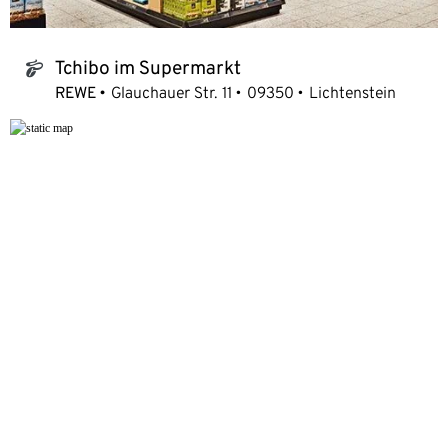
Tchibo im Supermarkt
tchibo_logo
REWE
Glauchauer Str. 11
09350
Lichtenstein