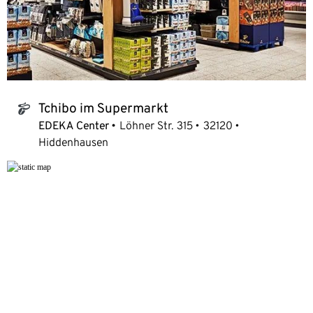
Tchibo im Supermarkt
tchibo_logo
EDEKA Center
Löhner Str. 315
32120
Hiddenhausen