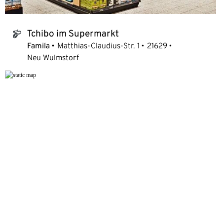
Tchibo im Supermarkt
tchibo_logo
Famila
Matthias-Claudius-Str. 1
21629
Neu Wulmstorf