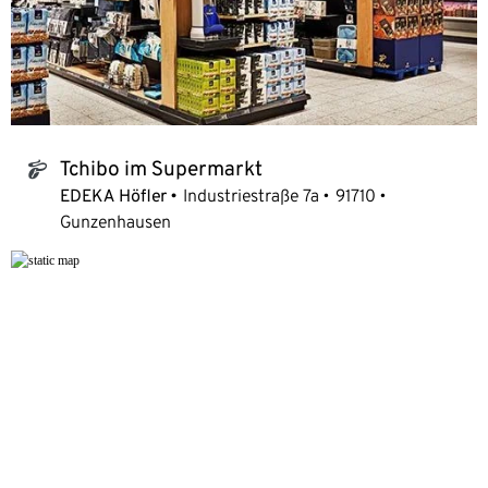
Tchibo im Supermarkt
tchibo_logo
EDEKA Höfler
Industriestraße 7a
91710
Gunzenhausen