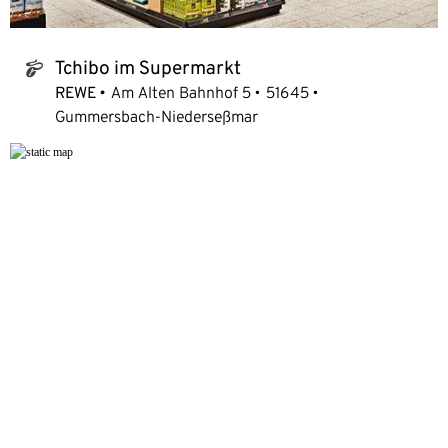
Tchibo im Supermarkt
tchibo_logo
REWE
Am Alten Bahnhof 5
51645
Gummersbach-Niederseßmar