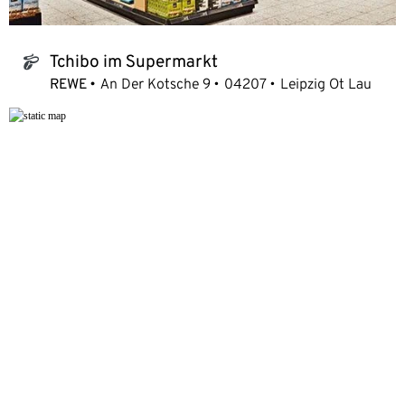
Tchibo im Supermarkt
tchibo_logo
REWE
An Der Kotsche 9
04207
Leipzig Ot Lau