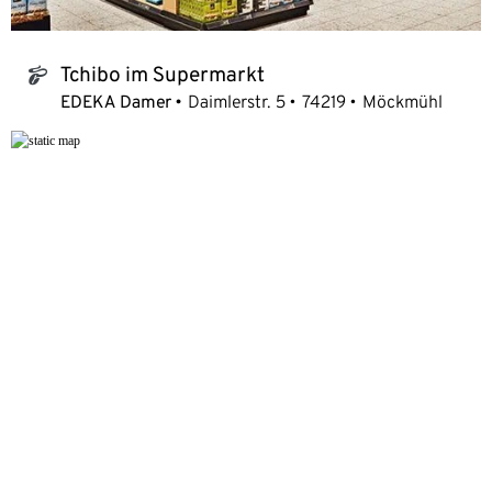
Tchibo im Supermarkt
tchibo_logo
EDEKA Damer
Daimlerstr. 5
74219
Möckmühl