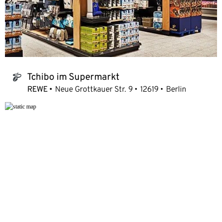
Tchibo im Supermarkt
tchibo_logo
REWE
Neue Grottkauer Str. 9
12619
Berlin